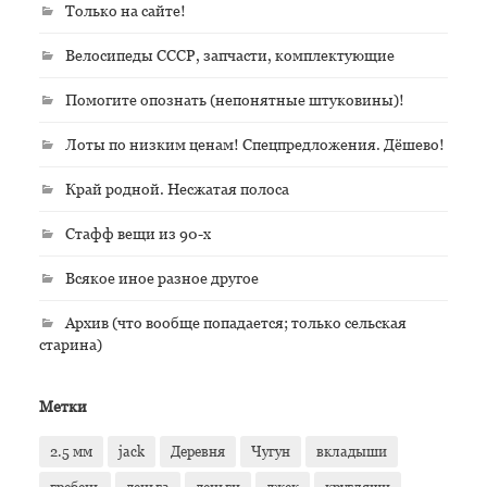
Только на сайте!
Велосипеды СССР, запчасти, комплектующие
Помогите опознать (непонятные штуковины)!
Лоты по низким ценам! Спецпредложения. Дёшево!
Край родной. Несжатая полоса
Стафф вещи из 90-х
Всякое иное разное другое
Архив (что вообще попадается; только сельская
старина)
Метки
2.5 мм
jack
Деревня
Чугун
вкладыши
гребень
деньга
деньги
джек
кругляши