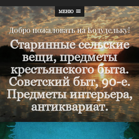
МЕНЮ
Добро пожаловать на Кодудельку!
Старинные сельские
вещи, предметы
крестьянского быта.
Советский быт, 90-е.
Предметы интерьера,
антиквариат.