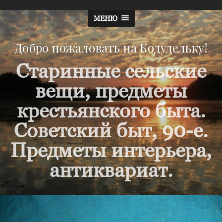
МЕНЮ
Добро пожаловать на Кодудельку!
Старинные сельские
вещи, предметы
крестьянского быта.
Советский быт, 90-е.
Предметы интерьера,
антиквариат.