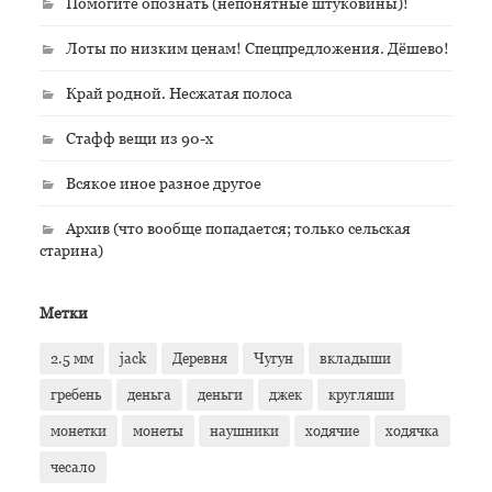
Помогите опознать (непонятные штуковины)!
Лоты по низким ценам! Спецпредложения. Дёшево!
Край родной. Несжатая полоса
Стафф вещи из 90-х
Всякое иное разное другое
Архив (что вообще попадается; только сельская
старина)
Метки
2.5 мм
jack
Деревня
Чугун
вкладыши
гребень
деньга
деньги
джек
кругляши
монетки
монеты
наушники
ходячие
ходячка
чесало