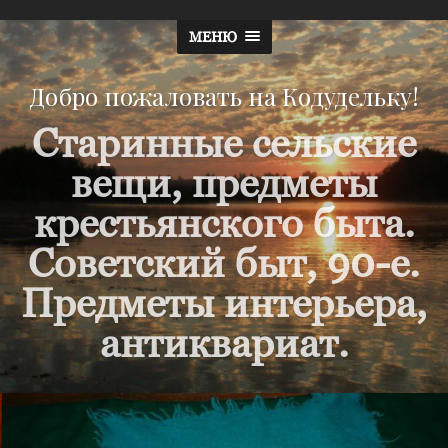
МЕНЮ
Добро пожаловать на Кодудельку!
Старинные сельские
вещи, предметы
крестьянского быта.
Советский быт, 90-е.
Предметы интерьера,
антиквариат.