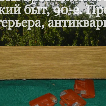
кий быт, 90-е. П
ерьера, антиквар