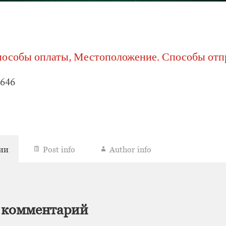
пособы оплаты, Местоположение. Способы отп
646
ии
Post info
Author info
 комментарий