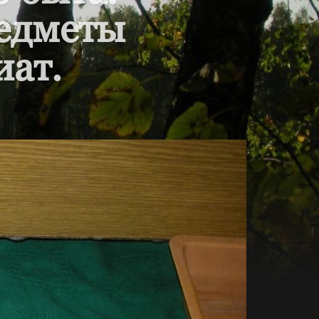
редметы
иат.