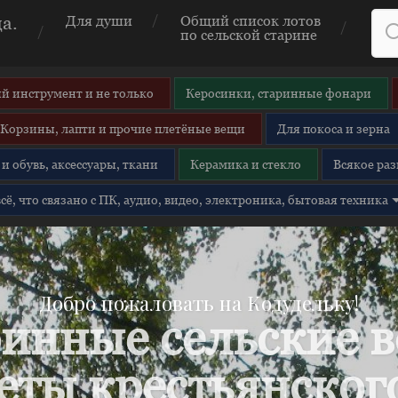
а.
Для души
Общий список лотов
по сельской старине
й инструмент и не только
Керосинки, старинные фонари
Корзины, лапти и прочие плетёные вещи
Для покоса и зерна
и обувь, аксессуары, ткани
Керамика и стекло
Всякое раз
 всё, что связано с ПК, аудио, видео, электроника, бытовая техника
Добро пожаловать на Кодудельку!
инные сельские 
еты крестьянского