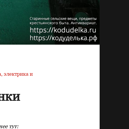
, электрика и
нки
ее тут: