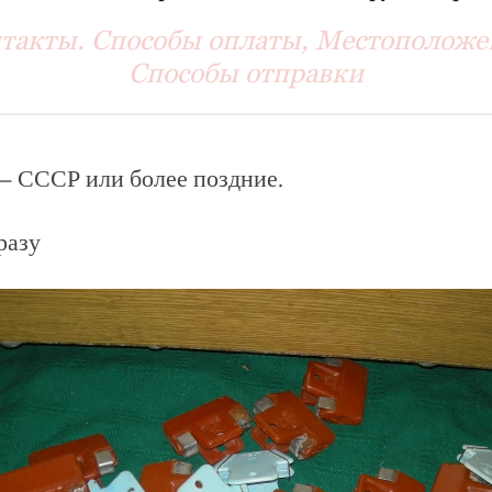
такты. Способы оплаты, Местоположе
Способы отправки
— СССР или более поздние.
разу