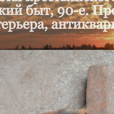
кий быт, 90-е. П
ерьера, антиквар