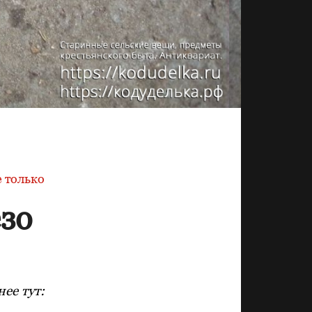
 только
зо
ее тут: