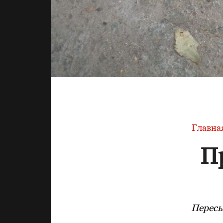
Главна
П
Пересы