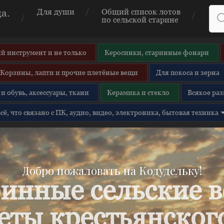
а.
Для души
Общий список лотов
по сельской старине
й инструмент и не только
Керосинки, старинные фонари
Корзины, лапти и прочие плетёные вещи
Для покоса и зерна
и обувь, аксессуары, ткани
Керамика и стекло
Всякое раз
 всё, что связано с ПК, аудио, видео, электроника, бытовая техника
Добро пожаловать на Кодудельку!
инные сельские 
еты крестьянского