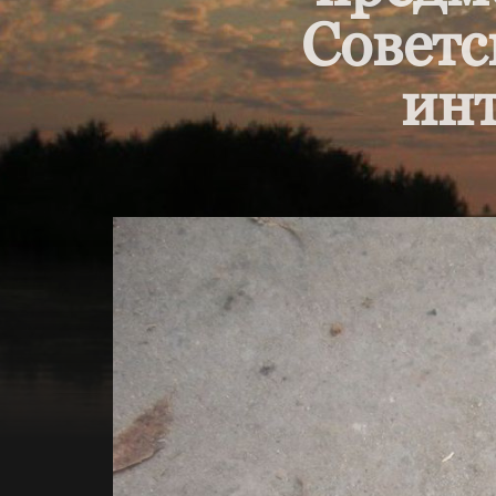
Советс
инт