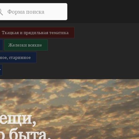
Ткацкая и прядильная тематика
Железки всякие
ное, старинное
вещи,
 быта.