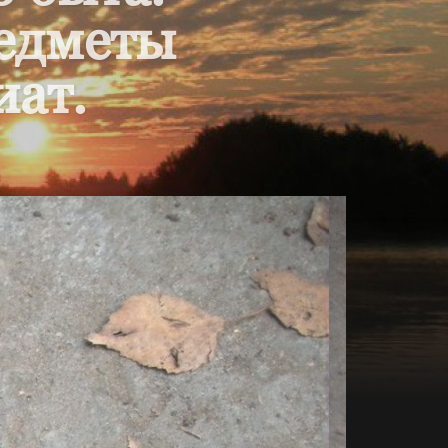
редметы
иат.