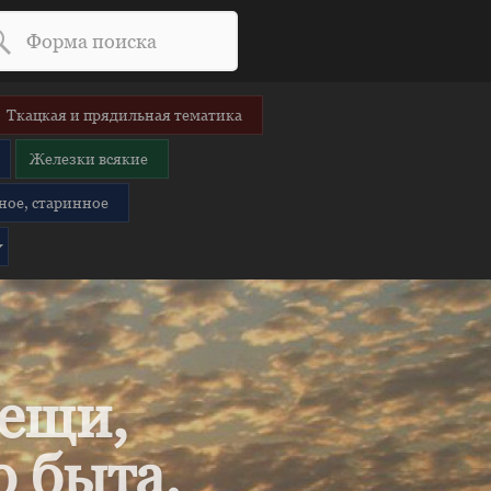
Ткацкая и прядильная тематика
Железки всякие
ное, старинное
вещи,
 быта.