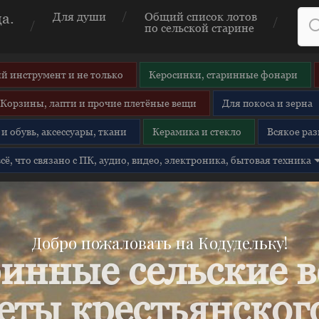
а.
Для души
Общий список лотов
по сельской старине
й инструмент и не только
Керосинки, старинные фонари
Корзины, лапти и прочие плетёные вещи
Для покоса и зерна
и обувь, аксессуары, ткани
Керамика и стекло
Всякое раз
 всё, что связано с ПК, аудио, видео, электроника, бытовая техника
Добро пожаловать на Кодудельку!
инные сельские 
еты крестьянского