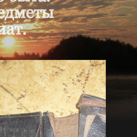
редметы
иат.