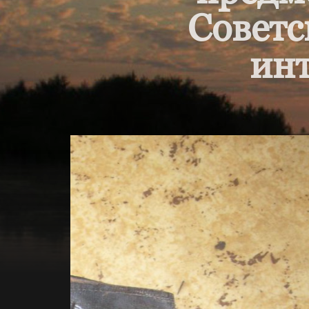
Советс
инт