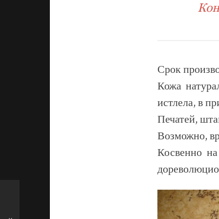
Кон
Срок произво
Кожа натура
истлела, в п
Печатей, шта
Возможно, вр
Косвенно на
дореволюцион