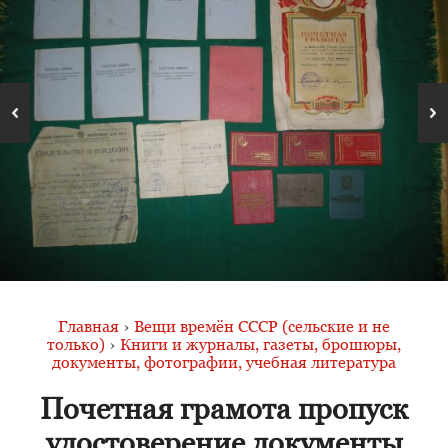
Главная
›
Вещи времён СССР (сельские и не
только)
›
Книги и журналы, газеты, брошюры,
документы, фотографии, учебная литература
Почетная грамота пропуск
удостоверение документы