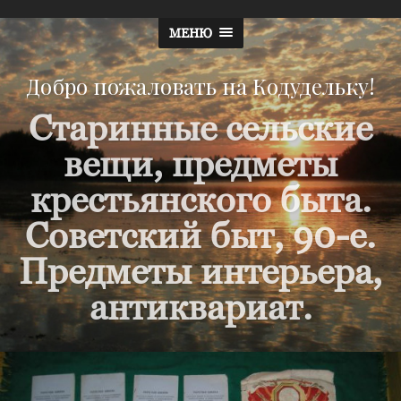
МЕНЮ
Добро пожаловать на Кодудельку!
Старинные сельские
вещи, предметы
крестьянского быта.
Советский быт, 90-е.
Предметы интерьера,
антиквариат.