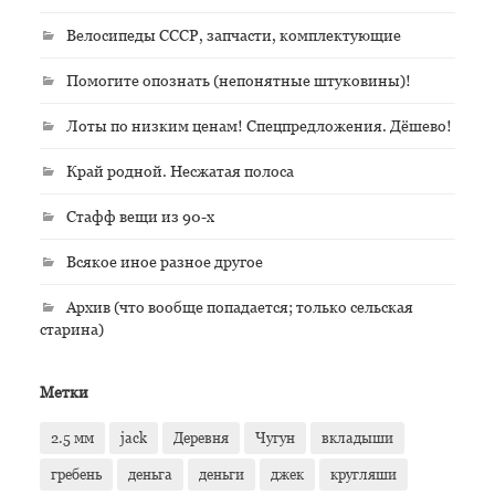
Велосипеды СССР, запчасти, комплектующие
Помогите опознать (непонятные штуковины)!
Лоты по низким ценам! Спецпредложения. Дёшево!
Край родной. Несжатая полоса
Стафф вещи из 90-х
Всякое иное разное другое
Архив (что вообще попадается; только сельская
старина)
Метки
2.5 мм
jack
Деревня
Чугун
вкладыши
гребень
деньга
деньги
джек
кругляши