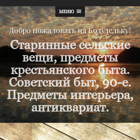
МЕНЮ
Добро пожаловать на Кодудельку!
Старинные сельские
вещи, предметы
крестьянского быта.
Советский быт, 90-е.
Предметы интерьера,
антиквариат.