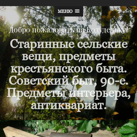
МЕНЮ
Добро пожаловать на Кодудельку!
Старинные сельские
вещи, предметы
крестьянского быта.
Советский быт, 90-е.
Предметы интерьера,
антиквариат.