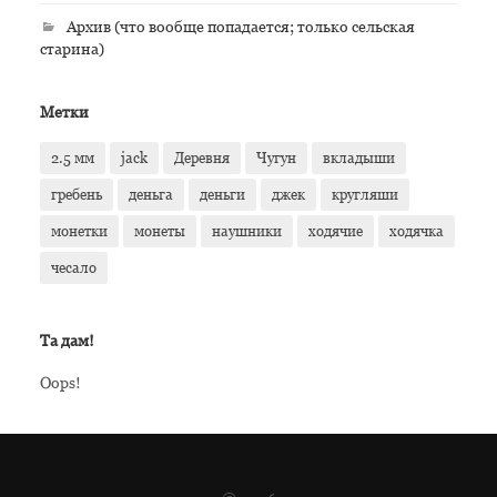
Архив (что вообще попадается; только сельская
старина)
Метки
2.5 мм
jack
Деревня
Чугун
вкладыши
гребень
деньга
деньги
джек
кругляши
монетки
монеты
наушники
ходячие
ходячка
чесало
Та дам!
Oops!