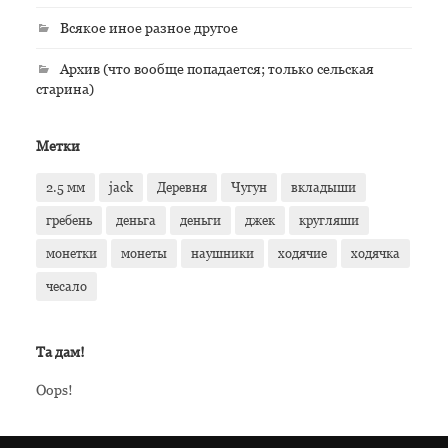
Всякое иное разное другое
Архив (что вообще попадается; только сельская
старина)
Метки
2.5 мм
jack
Деревня
Чугун
вкладыши
гребень
деньга
деньги
джек
кругляши
монетки
монеты
наушники
ходячие
ходячка
чесало
Та дам!
Oops!