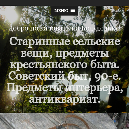
МЕНЮ
Добро пожаловать на Кодудельку!
Старинные сельские
вещи, предметы
крестьянского быта.
Советский быт, 90-е.
Предметы интерьера,
антиквариат.