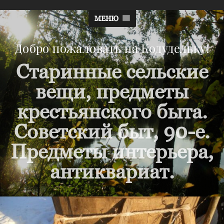
МЕНЮ
Добро пожаловать на Кодудельку!
Старинные сельские
вещи, предметы
крестьянского быта.
Советский быт, 90-е.
Предметы интерьера,
антиквариат.