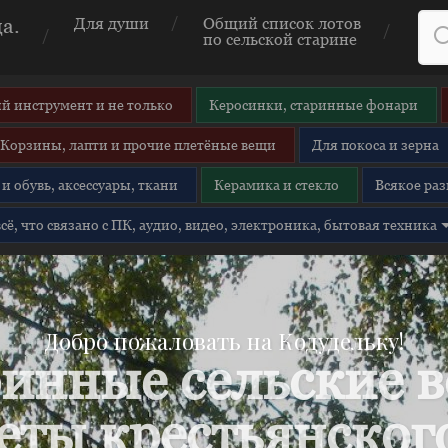
а.
Для души
Общий список лотов
по сельской старине
й инструмент и не только
Керосинки, старинные фонари
Корзины, лапти и прочие плетёные вещи
Для покоса и зерна
и обувь, аксессуары, ткани
Керамика и стекло
Всякое раз
 всё, что связано с ПК, аудио, видео, электроника, бытовая техника
Добро пожаловать на Кодудельку!
инные сельские 
еты крестьянского