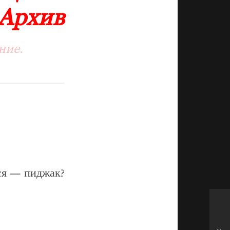
 Архив
ние.
ся — пиджак?