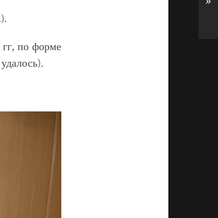
»
).
 гг, по форме
удалось).