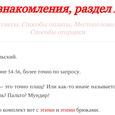
знакомления, раздел
такты. Способы оплаты, Местоположе
Способы отправки
льский.
не 54-56, более точно по запросу.
— это точно плащ? Или как-то иначе называет
ль? Пальто? Мундир?
 комплект вот с
этими
и
этими
брюками.