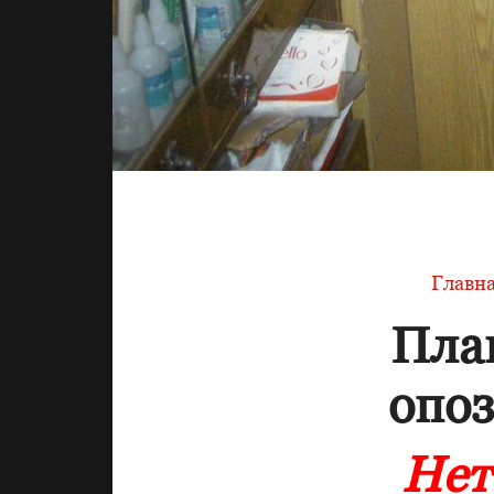
Главн
Пла
опоз
Нет