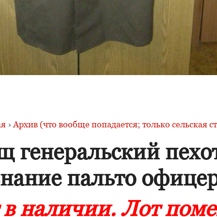
ая
›
Архив (что вообще попадается; только сельская с
щ генеральский пехот
нание пальто офице
 в наличии. Лот пом