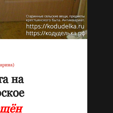
тарина)
а на
рское
ещён