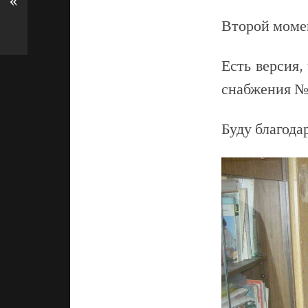
«
Второй момен
Есть версия,
снабжения №1
Буду благода