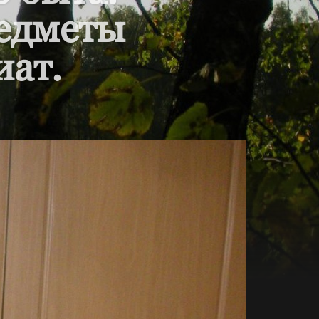
редметы
иат.