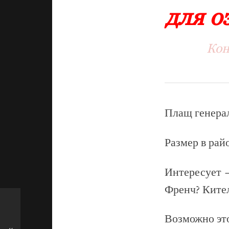
для о
Кон
Плащ генера
Размер в райо
Интересует 
Френч? Ките
Возможно это