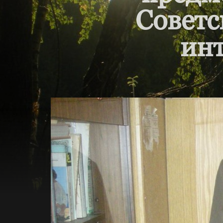
Советс
инт