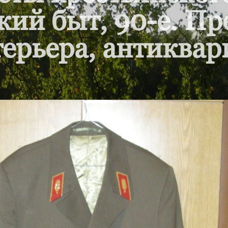
кий быт, 90-е. П
ерьера, антиквар