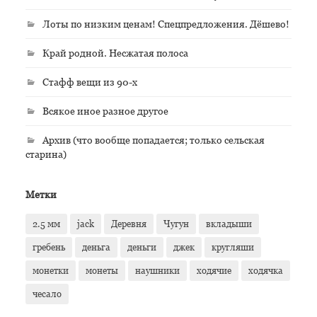
Лоты по низким ценам! Спецпредложения. Дёшево!
Край родной. Несжатая полоса
Стафф вещи из 90-х
Всякое иное разное другое
Архив (что вообще попадается; только сельская
старина)
Метки
2.5 мм
jack
Деревня
Чугун
вкладыши
гребень
деньга
деньги
джек
кругляши
монетки
монеты
наушники
ходячие
ходячка
чесало