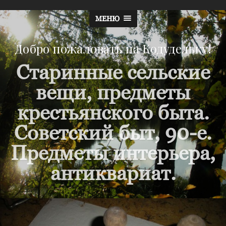
МЕНЮ
Добро пожаловать на Кодудельку!
Старинные сельские
вещи, предметы
крестьянского быта.
Советский быт, 90-е.
Предметы интерьера,
антиквариат.