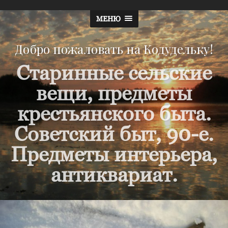
МЕНЮ
Добро пожаловать на Кодудельку!
Старинные сельские
вещи, предметы
крестьянского быта.
Советский быт, 90-е.
Предметы интерьера,
антиквариат.