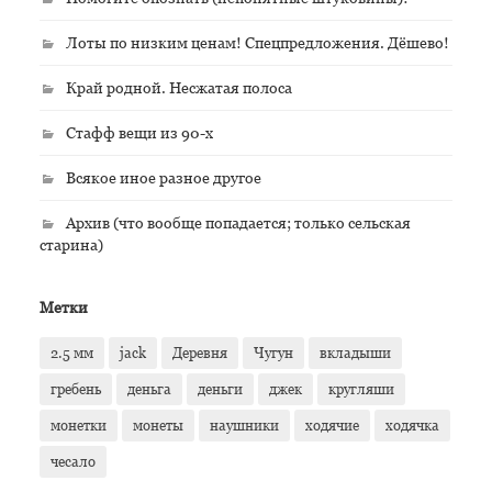
Лоты по низким ценам! Спецпредложения. Дёшево!
Край родной. Несжатая полоса
Стафф вещи из 90-х
Всякое иное разное другое
Архив (что вообще попадается; только сельская
старина)
Метки
2.5 мм
jack
Деревня
Чугун
вкладыши
гребень
деньга
деньги
джек
кругляши
монетки
монеты
наушники
ходячие
ходячка
чесало