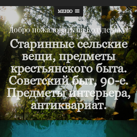
МЕНЮ
Добро пожаловать на Кодудельку!
Старинные сельские
вещи, предметы
крестьянского быта.
Советский быт, 90-е.
Предметы интерьера,
антиквариат.