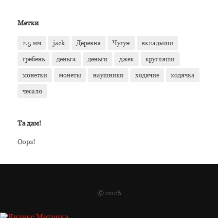
Метки
2.5 мм
jack
Деревня
Чугун
вкладыши
гребень
деньга
деньги
джек
кругляши
монетки
монеты
наушники
ходячие
ходячка
чесало
Та дам!
Oops!
© 2026