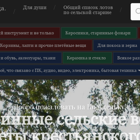
а.
Для души
Общий список лотов
по сельской старине
й инструмент и не только
Керосинки, старинные фонари
Корзины, лапти и прочие плетёные вещи
Для покоса и зерна
и обувь, аксессуары, ткани
Керамика и стекло
Всякое раз
 всё, что связано с ПК, аудио, видео, электроника, бытовая техника
Добро пожаловать на Кодудельку!
инные сельские 
еты крестьянского