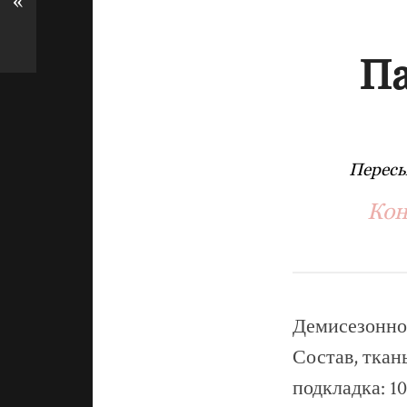
«
Па
Пересы
Кон
Демисезонное,
Состав, ткан
подкладка: 1