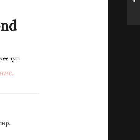
»
ond
ее тут:
ние.
мир.