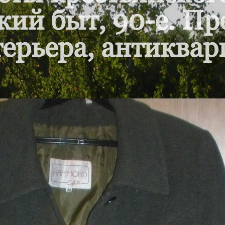
кий быт, 90-е. П
ерьера, антиквар