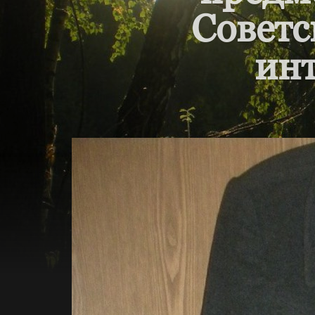
Советс
инт