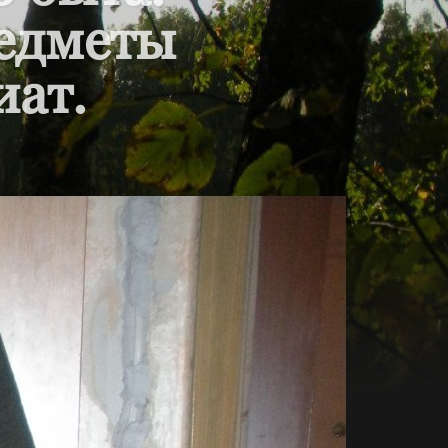
редметы
иат.