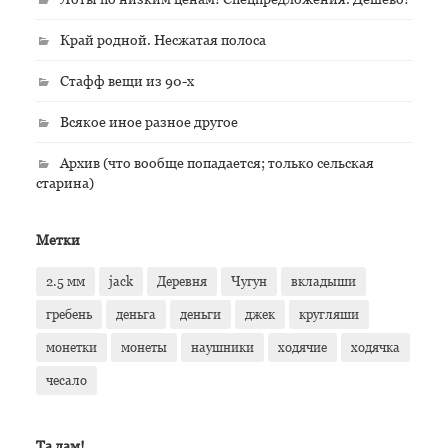
Край родной. Несжатая полоса
Стафф вещи из 90-х
Всякое иное разное другое
Архив (что вообще попадается; только сельская
старина)
Метки
2.5 мм
jack
Деревня
Чугун
вкладыши
гребень
деньга
деньги
джек
кругляши
монетки
монеты
наушники
ходячие
ходячка
чесало
Та дам!