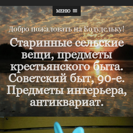
МЕНЮ
Добро пожаловать на Кодудельку!
Старинные сельские
вещи, предметы
крестьянского быта.
Советский быт, 90-е.
Предметы интерьера,
антиквариат.