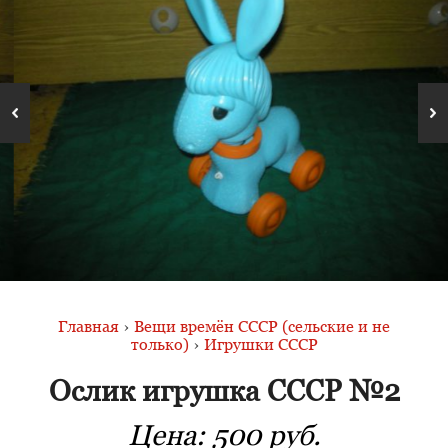
Главная
›
Вещи времён СССР (сельские и не
только)
›
Игрушки СССР
Ослик игрушка СССР №2
Цена:
500 руб.