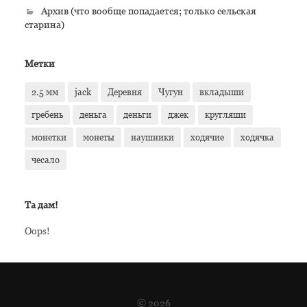
Архив (что вообще попадается; только сельская
старина)
Метки
2.5 мм
jack
Деревня
Чугун
вкладыши
гребень
деньга
деньги
джек
кругляши
монетки
монеты
наушники
ходячие
ходячка
чесало
Та дам!
Oops!
© 2026