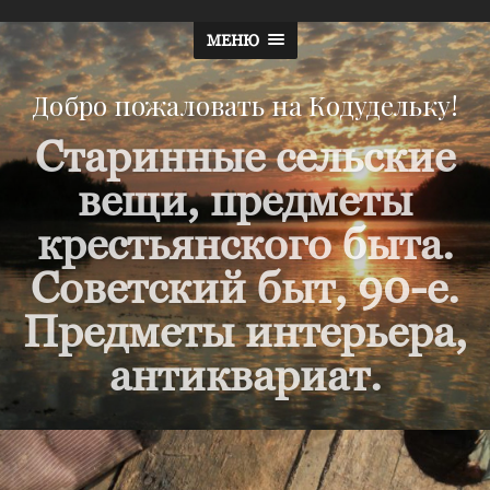
МЕНЮ
Добро пожаловать на Кодудельку!
Старинные сельские
вещи, предметы
крестьянского быта.
Советский быт, 90-е.
Предметы интерьера,
антиквариат.