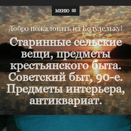
МЕНЮ
Добро пожаловать на Кодудельку!
Старинные сельские
вещи, предметы
крестьянского быта.
Советский быт, 90-е.
Предметы интерьера,
антиквариат.