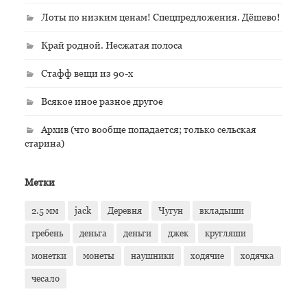
Лоты по низким ценам! Спецпредложения. Дёшево!
Край родной. Несжатая полоса
Стафф вещи из 90-х
Всякое иное разное другое
Архив (что вообще попадается; только сельская
старина)
Метки
2.5 мм
jack
Деревня
Чугун
вкладыши
гребень
деньга
деньги
джек
кругляши
монетки
монеты
наушники
ходячие
ходячка
чесало