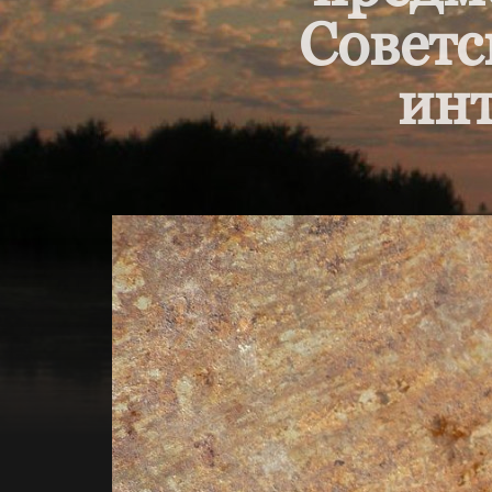
Советс
инт