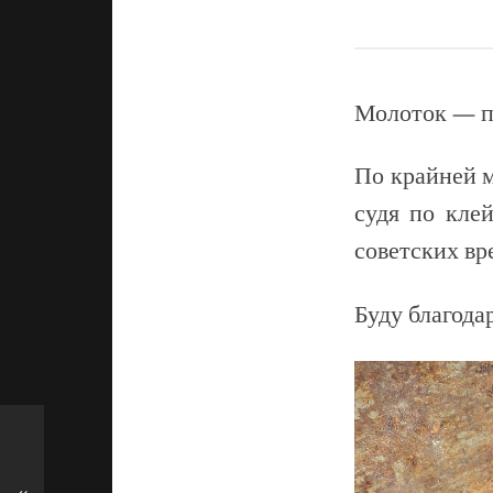
Молоток — п
По крайней м
судя по кле
советских вр
Буду благода