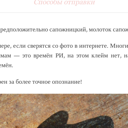
Способы отправки
редположительно сапожницкий, молоток сапож
ере, если сверятся со фото в интернете. Многи
ймам — это времён РИ, на этом клейм нет, на
емён.
рен за более точное опознание!