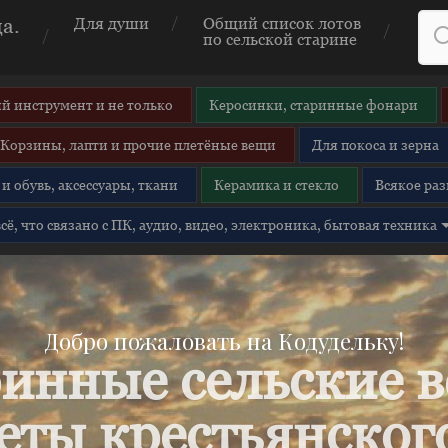
а.
Для души
Общий список лотов
по сельской старине
й инструмент и не только
Керосинки, старинные фонари
Корзины, лапти и прочие плетёные вещи
Для покоса и зерна
и обувь, аксессуары, ткани
Керамика и стекло
Всякое раз
 всё, что связано с ПК, аудио, видео, электроника, бытовая техника
Добро пожаловать на Кодудельку!
инные сельские 
еты крестьянского