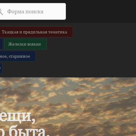
Ткацкая и прядильная тематика
Железки всякие
ное, старинное
вещи,
 быта.