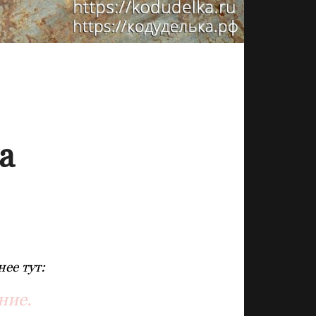
а
ее тут:
ние.