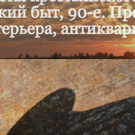
кий быт, 90-е. П
ерьера, антиквар