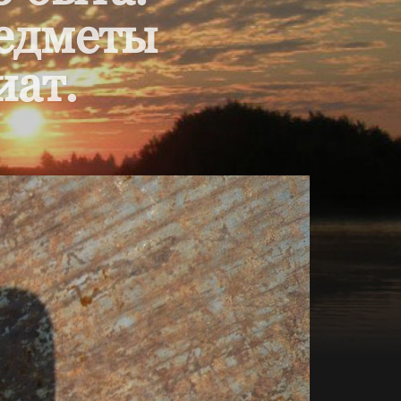
редметы
иат.