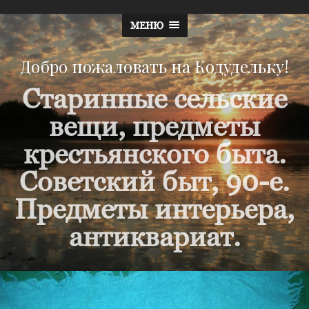
МЕНЮ
Добро пожаловать на Кодудельку!
Старинные сельские
вещи, предметы
крестьянского быта.
Советский быт, 90-е.
Предметы интерьера,
антиквариат.