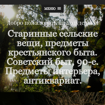
МЕНЮ
Добро пожаловать на Кодудельку!
Старинные сельские
вещи, предметы
крестьянского быта.
Советский быт, 90-е.
Предметы интерьера,
антиквариат.