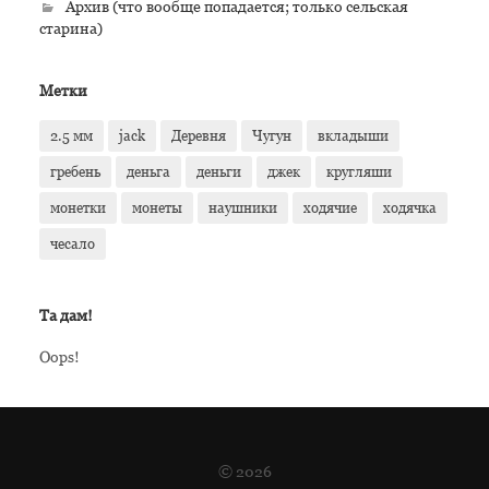
Архив (что вообще попадается; только сельская
старина)
Метки
2.5 мм
jack
Деревня
Чугун
вкладыши
гребень
деньга
деньги
джек
кругляши
монетки
монеты
наушники
ходячие
ходячка
чесало
Та дам!
Oops!
© 2026