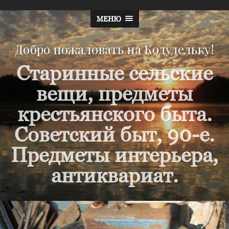
МЕНЮ
Добро пожаловать на Кодудельку!
Старинные сельские
вещи, предметы
крестьянского быта.
Советский быт, 90-е.
Предметы интерьера,
антиквариат.