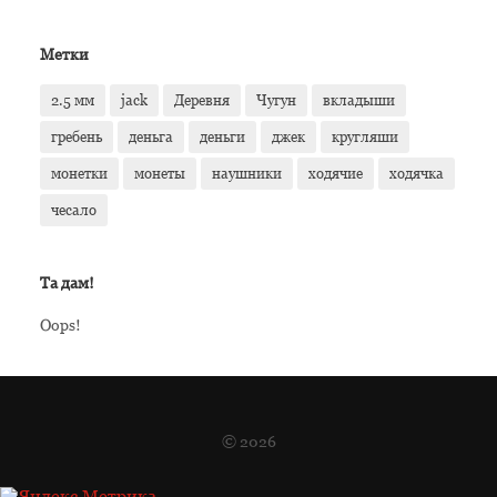
Метки
2.5 мм
jack
Деревня
Чугун
вкладыши
гребень
деньга
деньги
джек
кругляши
монетки
монеты
наушники
ходячие
ходячка
чесало
Та дам!
Oops!
© 2026