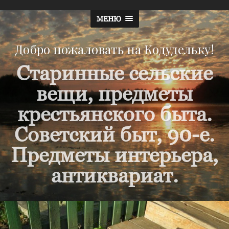
МЕНЮ
Добро пожаловать на Кодудельку!
Старинные сельские
вещи, предметы
крестьянского быта.
Советский быт, 90-е.
Предметы интерьера,
антиквариат.