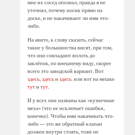
мне их сосед опознал, правда я не
уточнял, почему носик прямо на
доске, и не накачивают ли ими что-
либо.
На авито, к слову сказать, сейчас
такие у большинства висят, при том,
что они совпадают вплоть до
заклёпок, по внешнему виду, скорее
всего это заводской вариант. Вот
здесь
,
здесь
и
здесь.
или вот на мешке
тут
и
тут.
И у всех они названы как «кузнечные
меха» (что не исключает ошибки,
конечно). Чтобы ими накачивать что-
либо — это же обратный клапан
должен внутри стоять, тоже не