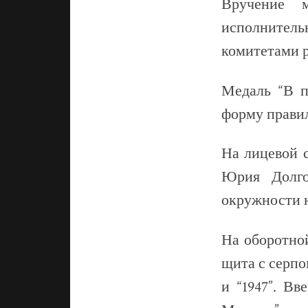
Вручение м
исполнител
комитетами р
Медаль “В п
форму правил
На лицевой 
Юрия Долго
окружности 
На оборотно
щита с серпо
и “1947”. В