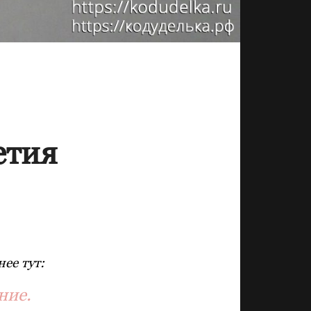
етия
ее тут:
ние.