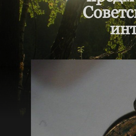
Советс
инт