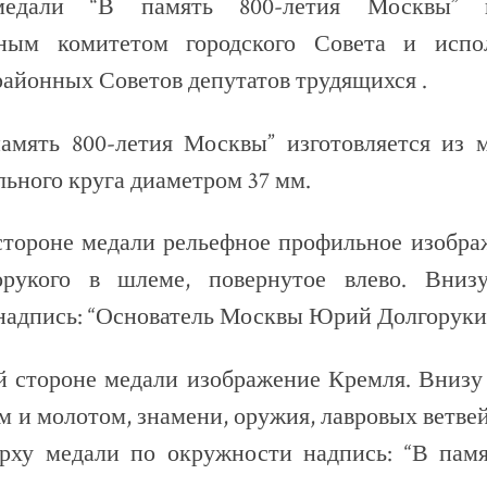
едали “В память 800-летия Москвы” п
ьным комитетом городского Совета и испо
айонных Советов депутатов трудящихся .
амять 800-летия Москвы” изготовляется из 
ьного круга диаметром 37 мм.
стороне медали рельефное профильное изобра
рукого в шлеме, повернутое влево. Вниз
надпись: “Основатель Москвы Юрий Долгоруки
й стороне медали изображение Кремля. Внизу
м и молотом, знамени, оружия, лавровых ветвей 
верху медали по окружности надпись: “В памя