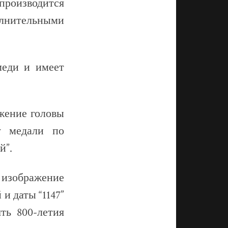
роизводится
лнительными
меди и имеет
жение головы
у медали по
й”.
 изображение
и даты “1147”
ть 800-летия