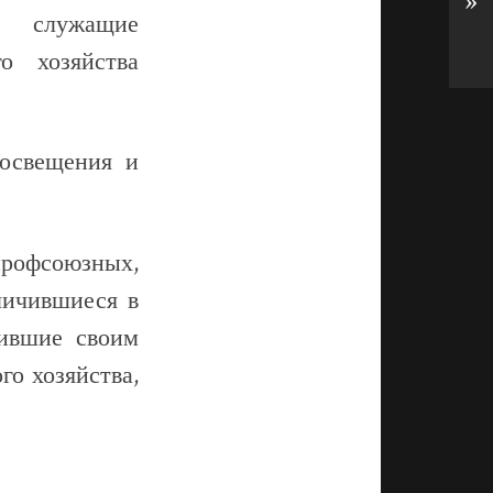
»
и служащие
о хозяйства
росвещения и
профсоюзных,
личившиеся в
чившие своим
го хозяйства,