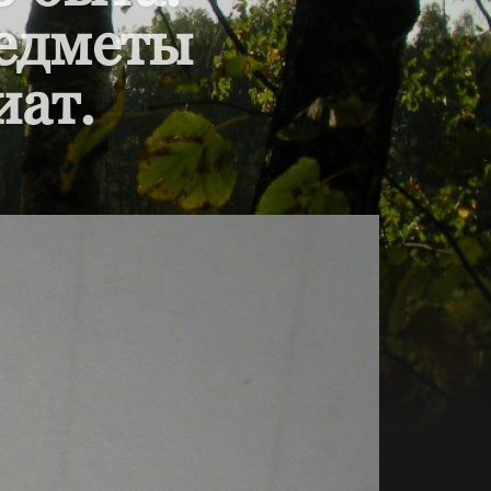
редметы
иат.