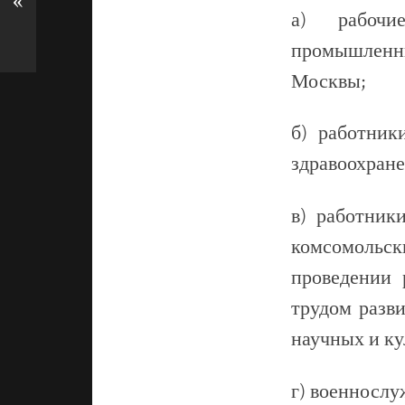
«
а) рабочи
промышленн
Москвы;
б) работник
здравоохране
в) работник
комсомольск
проведении 
трудом разви
научных и к
г) военнослу