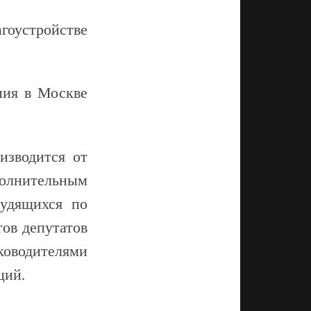
агоустройстве
ния в Москве
изводится от
лнительным
рудящихся по
ов депутатов
оводителями
ций.