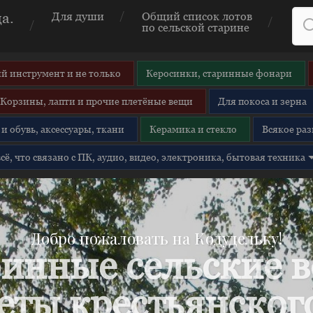
а.
Для души
Общий список лотов
по сельской старине
й инструмент и не только
Керосинки, старинные фонари
Корзины, лапти и прочие плетёные вещи
Для покоса и зерна
и обувь, аксессуары, ткани
Керамика и стекло
Всякое раз
 всё, что связано с ПК, аудио, видео, электроника, бытовая техника
Добро пожаловать на Кодудельку!
инные сельские 
еты крестьянского