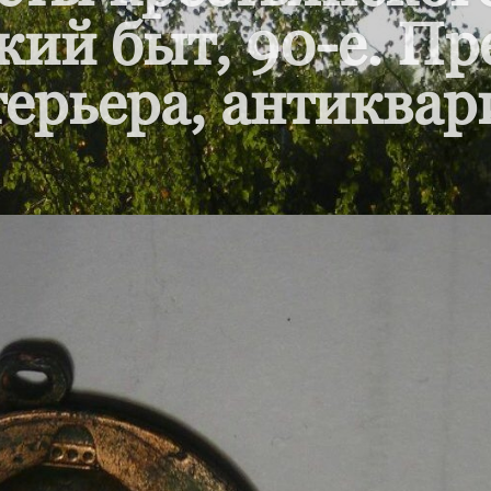
кий быт, 90-е. П
ерьера, антиквар