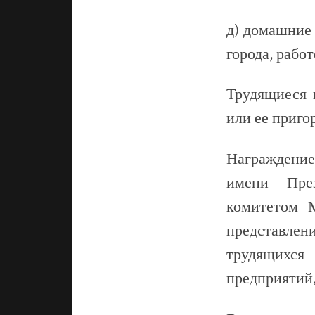
д) домашние 
города, рабо
Трудящиеся 
или ее пригор
Награждение
имени Пре
комитетом М
представлен
трудящихся
предприятий,