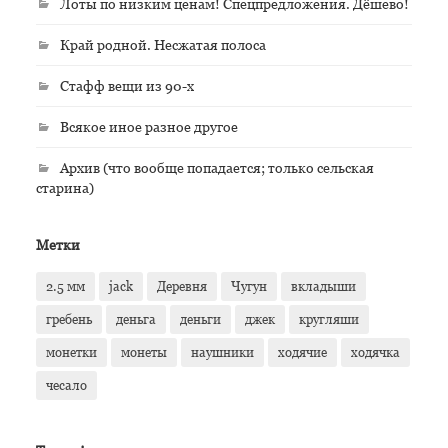
Лоты по низким ценам! Спецпредложения. Дёшево!
Край родной. Несжатая полоса
Стафф вещи из 90-х
Всякое иное разное другое
Архив (что вообще попадается; только сельская
старина)
Метки
2.5 мм
jack
Деревня
Чугун
вкладыши
гребень
деньга
деньги
джек
кругляши
монетки
монеты
наушники
ходячие
ходячка
чесало