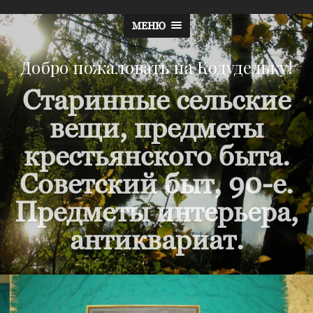
МЕНЮ
Добро пожаловать на Кодудельку!
Старинные сельские
вещи, предметы
крестьянского быта.
Советский быт, 90-е.
Предметы интерьера,
антиквариат.