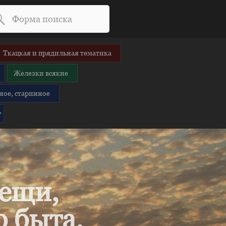
Ткацкая и прядильная тематика
Железки всякие
ное, старинное
вещи,
 быта.