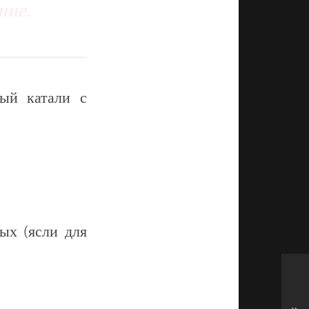
ние.
рый катали с
ых (ясли для