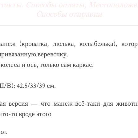
такты. Способы оплаты, Местоположе
Способы отправки
анеж (кроватка, люлька, колыбелька), кото
привязанную веревочку.
колеса и ось, только сам каркас.
/В): 42.5/33/39 см.
ая версия — что манеж всё-таки для животн
что-то вроде этого
ол.