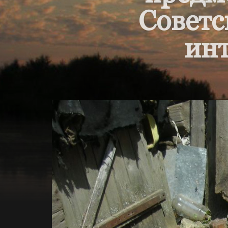
Советс
инт