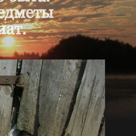
редметы
иат.