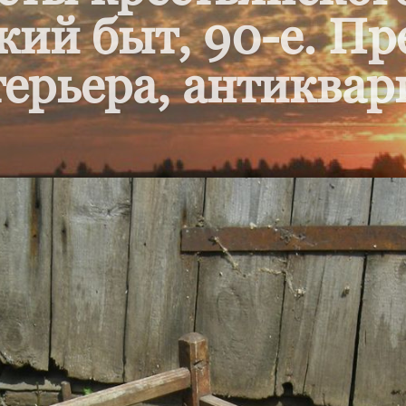
кий быт, 90-е. П
ерьера, антиквар