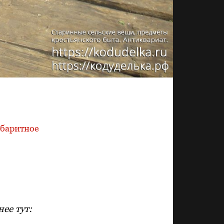
абаритное
ее тут: