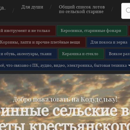
а.
Для души
Общий список лотов
по сельской старине
й инструмент и не только
Керосинки, старинные фонари
Корзины, лапти и прочие плетёные вещи
Для покоса и зерна
и обувь, аксессуары, ткани
Керамика и стекло
Всякое раз
 всё, что связано с ПК, аудио, видео, электроника, бытовая техника
Добро пожаловать на Кодудельку!
инные сельские 
еты крестьянского