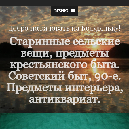
МЕНЮ
Добро пожаловать на Кодудельку!
Старинные сельские
вещи, предметы
крестьянского быта.
Советский быт, 90-е.
Предметы интерьера,
антиквариат.