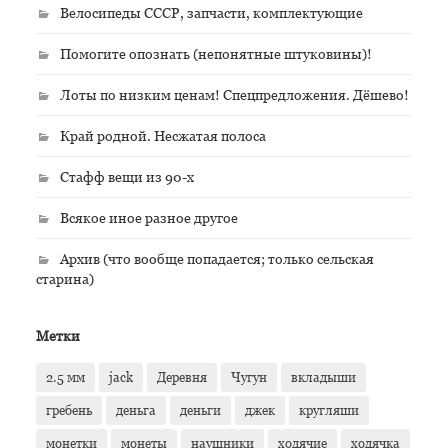
Велосипеды СССР, запчасти, комплектующие
Помогите опознать (непонятные штуковины)!
Лоты по низким ценам! Спецпредложения. Дёшево!
Край родной. Несжатая полоса
Стафф вещи из 90-х
Всякое иное разное другое
Архив (что вообще попадается; только сельская
старина)
Метки
2.5 мм
jack
Деревня
Чугун
вкладыши
гребень
деньга
деньги
джек
кругляши
монетки
монеты
наушники
ходячие
ходячка