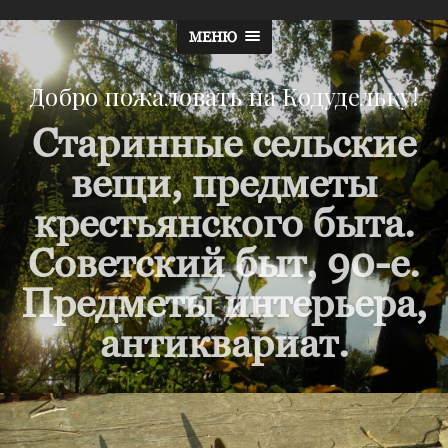
МЕНЮ
Добро пожаловать на Кодудельку!
Старинные сельские
вещи, предметы
крестьянского быта.
Советский быт, 90-е.
Предметы интерьера,
антиквариат.