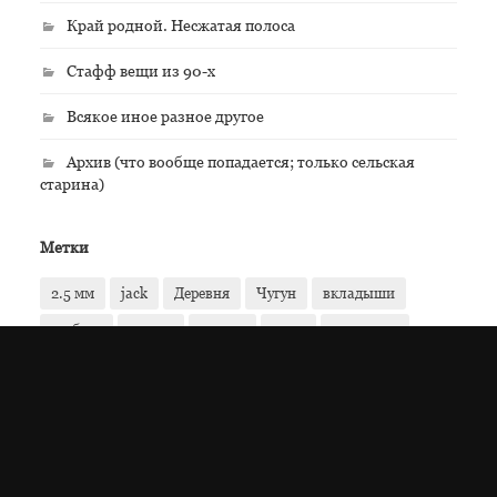
Край родной. Несжатая полоса
Стафф вещи из 90-х
Всякое иное разное другое
Архив (что вообще попадается; только сельская
старина)
Метки
2.5 мм
jack
Деревня
Чугун
вкладыши
гребень
деньга
деньги
джек
кругляши
монетки
монеты
наушники
ходячие
ходячка
чесало
Та дам!