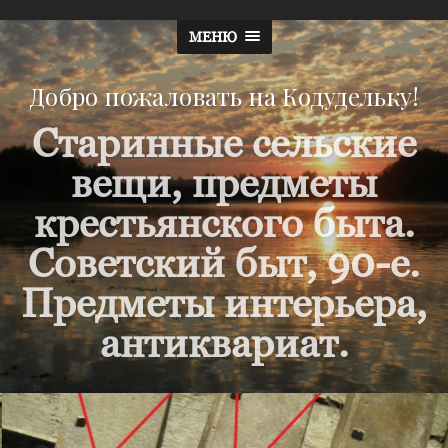
МЕНЮ
Добро пожаловать на Кодудельку!
Старинные сельские
вещи, предметы
крестьянского быта.
Советский быт, 90-е.
Предметы интерьера,
антиквариат.