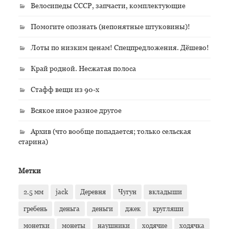
Велосипеды СССР, запчасти, комплектующие
Помогите опознать (непонятные штуковины)!
Лоты по низким ценам! Спецпредложения. Дёшево!
Край родной. Несжатая полоса
Стафф вещи из 90-х
Всякое иное разное другое
Архив (что вообще попадается; только сельская
старина)
Метки
2.5 мм
jack
Деревня
Чугун
вкладыши
гребень
деньга
деньги
джек
кругляши
монетки
монеты
наушники
ходячие
ходячка