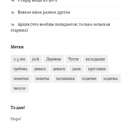
Всякое иное разное другое
Архив (что вообще попадается; только сельская
старина)
Метки
2.5 мм
jack
Деревня
Чугун
вкладыши
гребень
деньга
деньги
джек
кругляши
монетки
монеты
наушники
ходячие
ходячка
чесало
Та дам!
Oops!