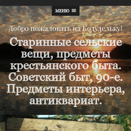
МЕНЮ
Добро пожаловать на Кодудельку!
Старинные сельские
вещи, предметы
крестьянского быта.
Советский быт, 90-е.
Предметы интерьера,
антиквариат.