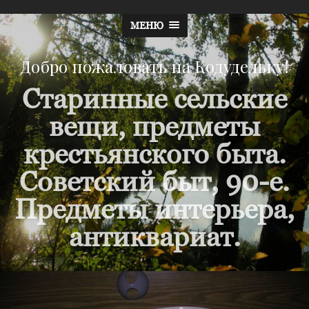
МЕНЮ
Добро пожаловать на Кодудельку!
Старинные сельские
вещи, предметы
крестьянского быта.
Советский быт, 90-е.
Предметы интерьера,
антиквариат.