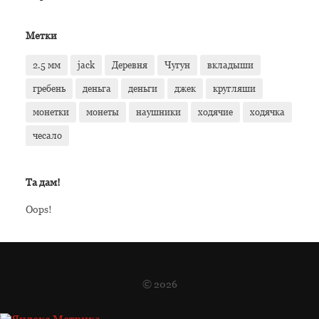
Метки
2.5 мм
jack
Деревня
Чугун
вкладыши
гребень
деньга
деньги
джек
кругляши
монетки
монеты
наушники
ходячие
ходячка
чесало
Та дам!
Oops!
© 2026