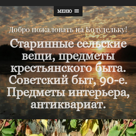
МЕНЮ
Добро пожаловать на Кодудельку!
Старинные сельские
вещи, предметы
крестьянского быта.
Советский быт, 90-е.
Предметы интерьера,
антиквариат.