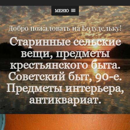
МЕНЮ
Добро пожаловать на Кодудельку!
Старинные сельские
вещи, предметы
крестьянского быта.
Советский быт, 90-е.
Предметы интерьера,
антиквариат.