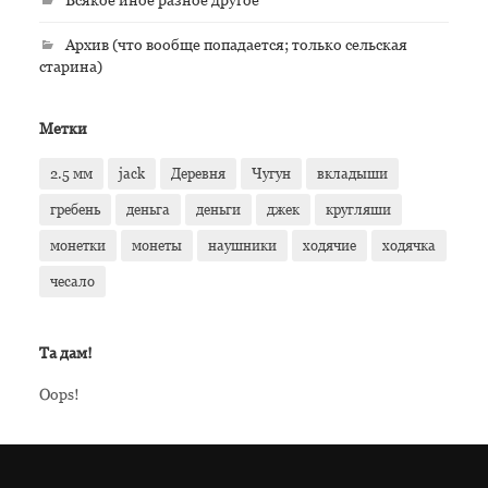
Архив (что вообще попадается; только сельская
старина)
Метки
2.5 мм
jack
Деревня
Чугун
вкладыши
гребень
деньга
деньги
джек
кругляши
монетки
монеты
наушники
ходячие
ходячка
чесало
Та дам!
Oops!