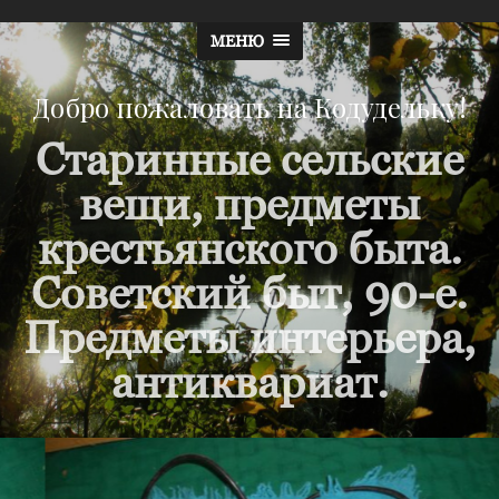
МЕНЮ
Добро пожаловать на Кодудельку!
Старинные сельские
вещи, предметы
крестьянского быта.
Советский быт, 90-е.
Предметы интерьера,
антиквариат.