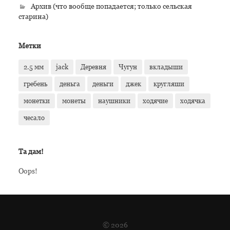
Архив (что вообще попадается; только сельская
старина)
Метки
2.5 мм
jack
Деревня
Чугун
вкладыши
гребень
деньга
деньги
джек
кругляши
монетки
монеты
наушники
ходячие
ходячка
чесало
Та дам!
Oops!
© 2026