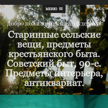
МЕНЮ
Добро пожаловать на Кодудельку!
Старинные сельские
вещи, предметы
крестьянского быта.
Советский быт, 90-е.
Предметы интерьера,
антиквариат.