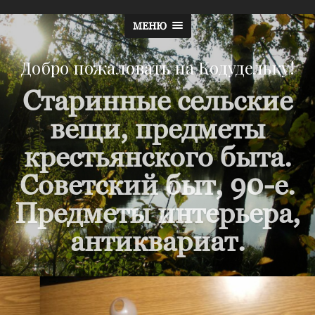
МЕНЮ
Добро пожаловать на Кодудельку!
Старинные сельские
вещи, предметы
крестьянского быта.
Советский быт, 90-е.
Предметы интерьера,
антиквариат.