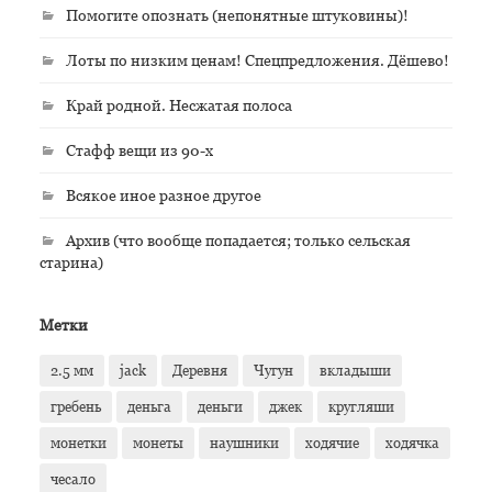
Помогите опознать (непонятные штуковины)!
Лоты по низким ценам! Спецпредложения. Дёшево!
Край родной. Несжатая полоса
Стафф вещи из 90-х
Всякое иное разное другое
Архив (что вообще попадается; только сельская
старина)
Метки
2.5 мм
jack
Деревня
Чугун
вкладыши
гребень
деньга
деньги
джек
кругляши
монетки
монеты
наушники
ходячие
ходячка
чесало