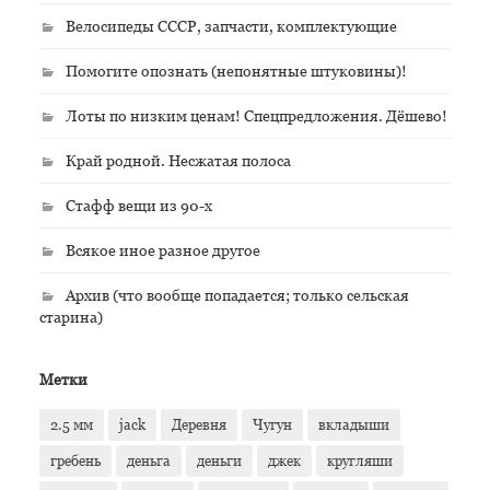
Велосипеды СССР, запчасти, комплектующие
Помогите опознать (непонятные штуковины)!
Лоты по низким ценам! Спецпредложения. Дёшево!
Край родной. Несжатая полоса
Стафф вещи из 90-х
Всякое иное разное другое
Архив (что вообще попадается; только сельская
старина)
Метки
2.5 мм
jack
Деревня
Чугун
вкладыши
гребень
деньга
деньги
джек
кругляши