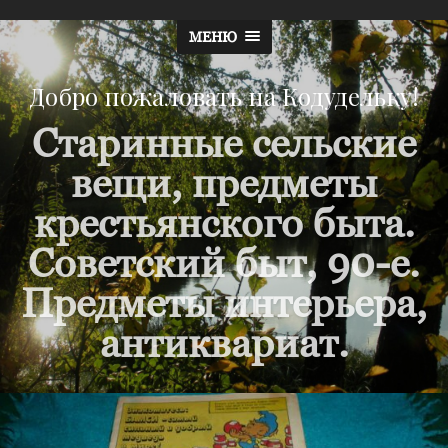
МЕНЮ
Добро пожаловать на Кодудельку!
Старинные сельские
вещи, предметы
крестьянского быта.
Советский быт, 90-е.
Предметы интерьера,
антиквариат.