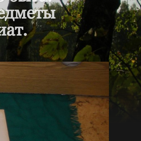
редметы
иат.