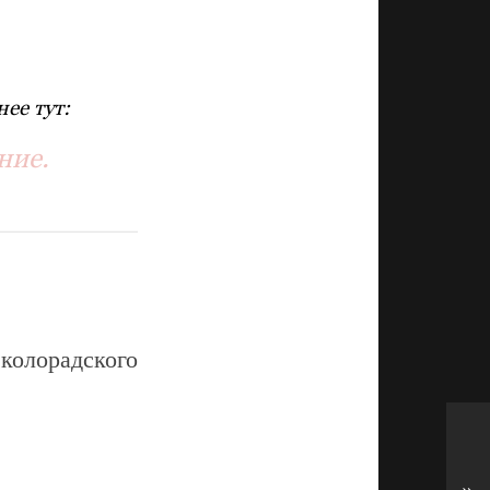
ее тут:
ние.
колорадского