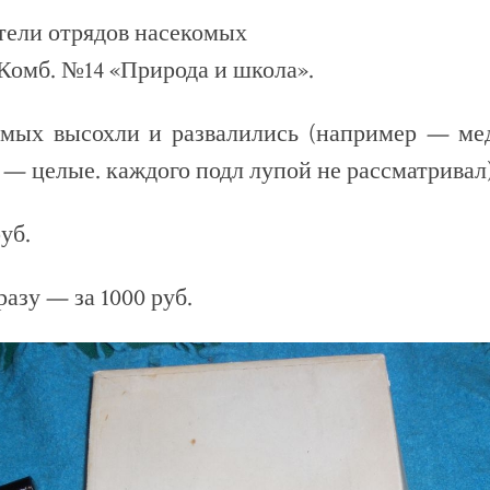
тели отрядов насекомых
омб. №14 «Природа и школа».
омых высохли и развалились (например — мед
ь — целые. каждого подл лупой не рассматривал
уб.
разу — за 1000 руб.