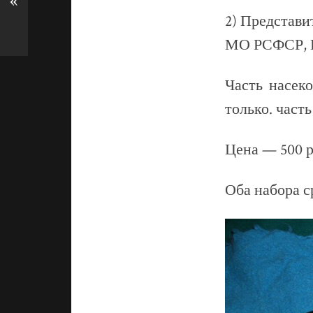
«
2) Представи
МО РСФСР, К
Часть насек
только. част
Цена — 500 р
Оба набора с