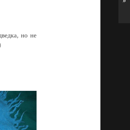
»
ведка, но не
)