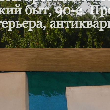
кий быт, 90-е. П
ерьера, антиквар