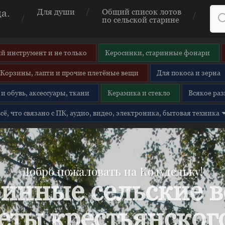
а.
Для души
Общий список лотов
по сельской старине
й инструмент и не только
Керосинки, старинные фонари
Корзины, лапти и прочие плетёные вещи
Для покоса и зерна
и обувь, аксессуары, ткани
Керамика и стекло
Всякое раз
 всё, что связано с ПК, аудио, видео, электроника, бытовая техника
Добро пожаловать на Кодудельку!
инные сельские 
еты крестьянского