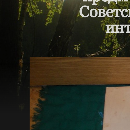
Советс
инт