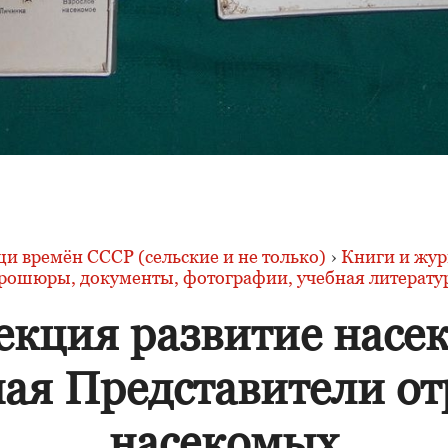
и времён СССР (сельские и не только)
›
Книги и жур
рошюры, документы, фотографии, учебная литерату
екция развитие насе
ная Представители от
насекомых