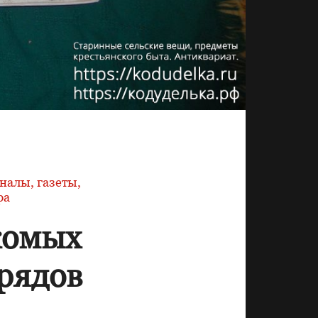
налы, газеты,
ра
комых
рядов