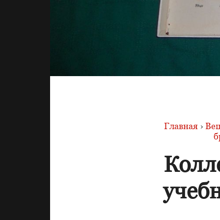
Главная
›
Вещ
б
Колл
учеб