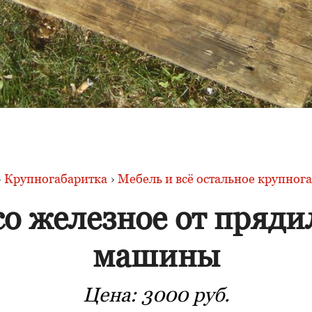
›
Крупногабаритка
›
Мебель и всё остальное крупног
со железное от пряди
машины
Цена:
3000 руб.