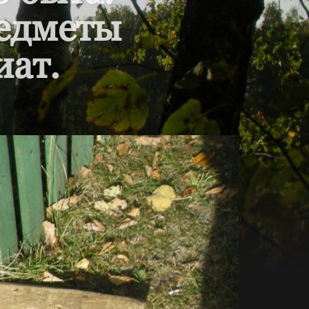
редметы
иат.