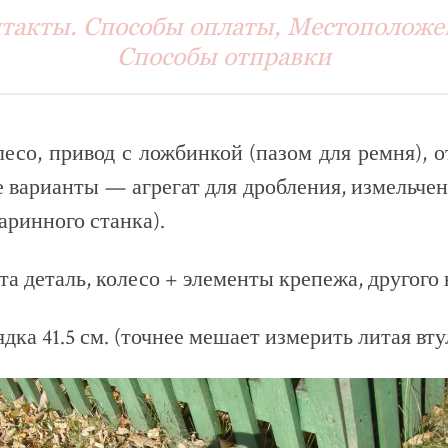
такты. Способы оплаты, Местоположе
Способы отправки
есо, привод с ложбинкой (пазом для ремня), 
варианты — агрегат для дробления, измельчен
таринного станка).
та деталь, колесо + элементы крепежа, другого 
дка 41.5 см. (точнее мешает измерить литая вту