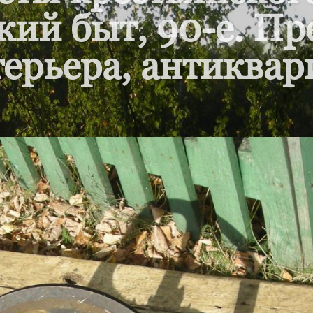
кий быт, 90-е. П
ерьера, антиквар