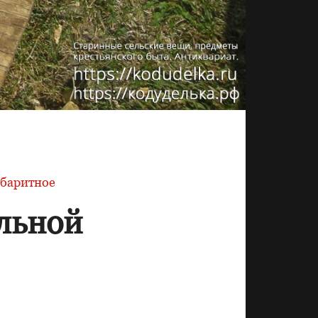
абаритное
льной