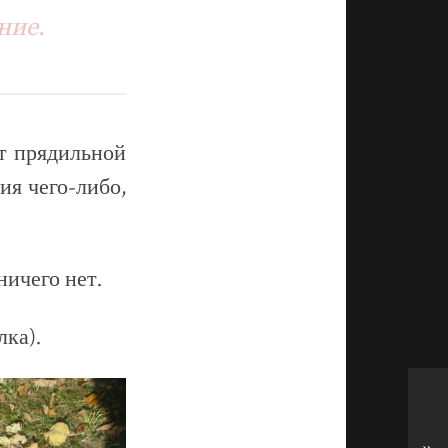
ние.
от прядильной
ия чего-либо,
ничего нет.
лка).