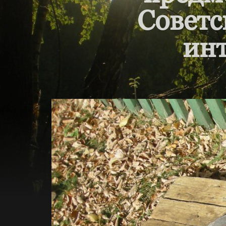
Советс
инт