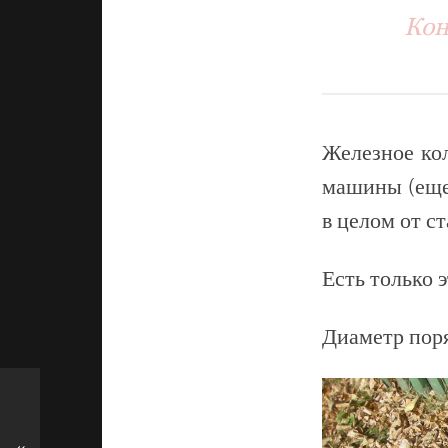
Кон
Железное кол
машины (еще 
в целом от с
Есть только э
Диаметр поря