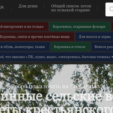
а.
Для души
Общий список лотов
по сельской старине
й инструмент и не только
Керосинки, старинные фонари
Корзины, лапти и прочие плетёные вещи
Для покоса и зерна
и обувь, аксессуары, ткани
Керамика и стекло
Всякое раз
 всё, что связано с ПК, аудио, видео, электроника, бытовая техника
Добро пожаловать на Кодудельку!
инные сельские 
еты крестьянского