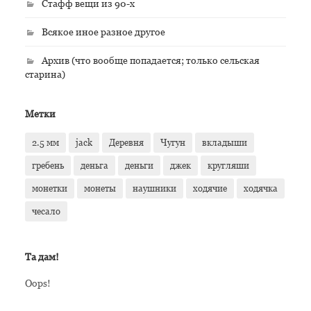
Стафф вещи из 90-х
Всякое иное разное другое
Архив (что вообще попадается; только сельская
старина)
Метки
2.5 мм
jack
Деревня
Чугун
вкладыши
гребень
деньга
деньги
джек
кругляши
монетки
монеты
наушники
ходячие
ходячка
чесало
Та дам!
Oops!