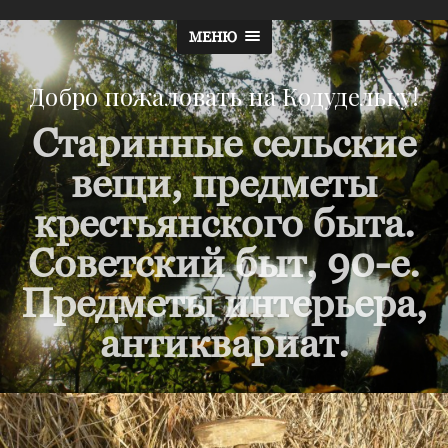
МЕНЮ
Добро пожаловать на Кодудельку!
Старинные сельские
вещи, предметы
крестьянского быта.
Советский быт, 90-е.
Предметы интерьера,
антиквариат.