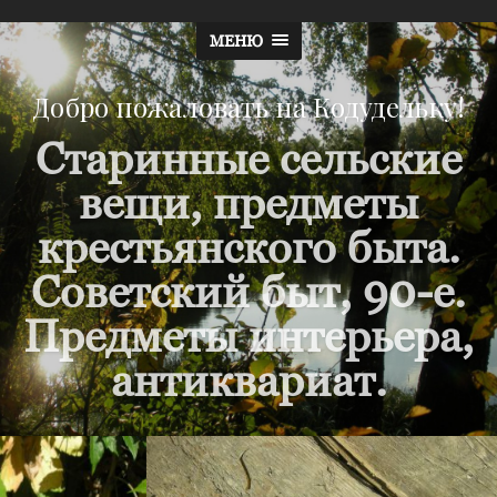
МЕНЮ
Добро пожаловать на Кодудельку!
Старинные сельские
вещи, предметы
крестьянского быта.
Советский быт, 90-е.
Предметы интерьера,
антиквариат.