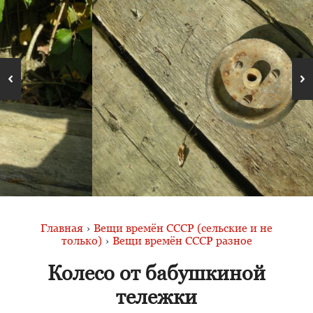
Главная
›
Вещи времён СССР (сельские и не
только)
›
Вещи времён СССР разное
Колесо от бабушкиной
тележки