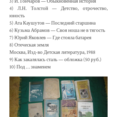
3) И. Гончаров — Обыкновенная история
4) Л.Н. Толстой — Детство, отрочество,
юность
5) Ата Каушутов — Последний старшина
6) Кузьма Абрамов — Своя ноша не в тягость
7) Юрий Яковлев — Где стояла батарея
8) Отеческая земля
Москва, Изд-во Детская литература, 1988
9) Как закалялась сталь — обложка (50 руб.)
10) Под … знаменем