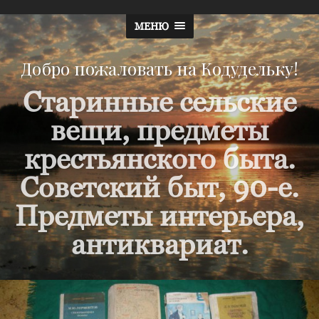
МЕНЮ
Добро пожаловать на Кодудельку!
Старинные сельские
вещи, предметы
крестьянского быта.
Советский быт, 90-е.
Предметы интерьера,
антиквариат.