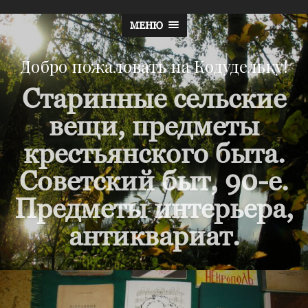
МЕНЮ
Добро пожаловать на Кодудельку!
Старинные сельские
вещи, предметы
крестьянского быта.
Советский быт, 90-е.
Предметы интерьера,
антиквариат.