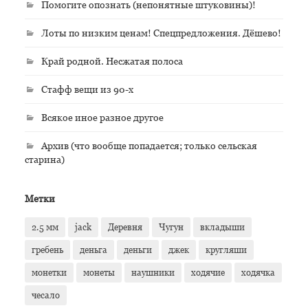
Помогите опознать (непонятные штуковины)!
Лоты по низким ценам! Спецпредложения. Дёшево!
Край родной. Несжатая полоса
Стафф вещи из 90-х
Всякое иное разное другое
Архив (что вообще попадается; только сельская
старина)
Метки
2.5 мм
jack
Деревня
Чугун
вкладыши
гребень
деньга
деньги
джек
кругляши
монетки
монеты
наушники
ходячие
ходячка
чесало