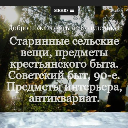
МЕНЮ
Добро пожаловать на Кодудельку!
Старинные сельские
вещи, предметы
крестьянского быта.
Советский быт, 90-е.
Предметы интерьера,
антиквариат.