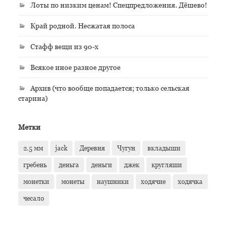
Лоты по низким ценам! Спецпредложения. Дёшево!
Край родной. Несжатая полоса
Стафф вещи из 90-х
Всякое иное разное другое
Архив (что вообще попадается; только сельская
старина)
Метки
2.5 мм
jack
Деревня
Чугун
вкладыши
гребень
деньга
деньги
джек
кругляши
монетки
монеты
наушники
ходячие
ходячка
чесало