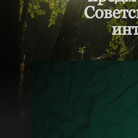
Советс
инт