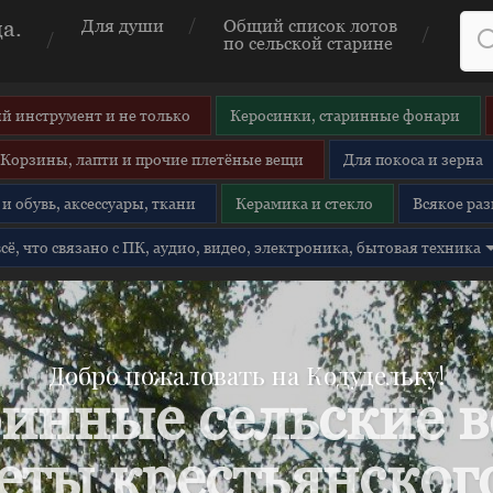
а.
Для души
Общий список лотов
по сельской старине
й инструмент и не только
Керосинки, старинные фонари
Корзины, лапти и прочие плетёные вещи
Для покоса и зерна
и обувь, аксессуары, ткани
Керамика и стекло
Всякое раз
 всё, что связано с ПК, аудио, видео, электроника, бытовая техника
Добро пожаловать на Кодудельку!
инные сельские 
еты крестьянского