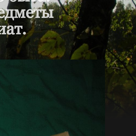
редметы
иат.