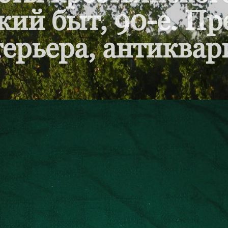
кий быт, 90-е. П
ерьера, антиквар