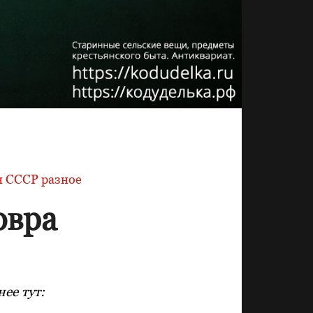
 СССР разное
овра
ее тут: