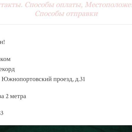
такты. Способы оплаты, Местоположе
Способы отправки
н!
лком
екорд
й Южнопортовский проезд, д.31
а 2 метра
83