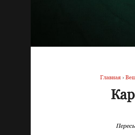
Главная
›
Вещ
Кар
Пересы