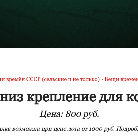
и времён СССР (сельские и не только)
›
Вещи времён
низ крепление для к
Цена:
800 руб.
лка возможна при цене лота от 1000 руб. Подробн