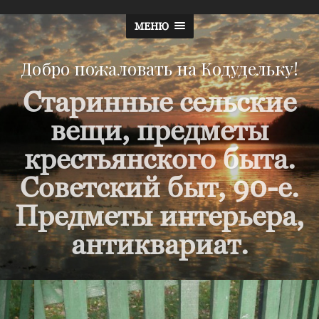
МЕНЮ
Добро пожаловать на Кодудельку!
Старинные сельские
вещи, предметы
крестьянского быта.
Советский быт, 90-е.
Предметы интерьера,
антиквариат.