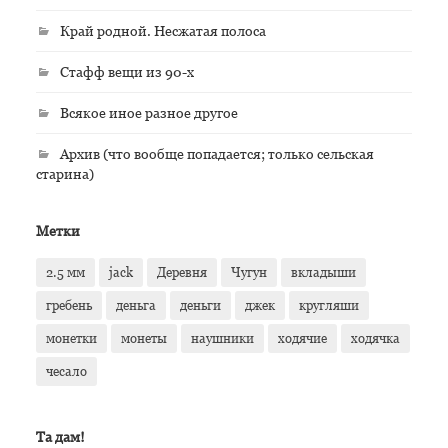
Край родной. Несжатая полоса
Стафф вещи из 90-х
Всякое иное разное другое
Архив (что вообще попадается; только сельская
старина)
Метки
2.5 мм
jack
Деревня
Чугун
вкладыши
гребень
деньга
деньги
джек
кругляши
монетки
монеты
наушники
ходячие
ходячка
чесало
Та дам!