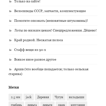
Только на сайте!
Велосипеды СССР, запчасти, комплектующие
Помогите опознать (непонятные штуковины)!
Лоты по низким ценам! Спецпредложения. Дёшево!
Край родной. Несжатая полоса
Стафф вещи из 90-х
Всякое иное разное другое
Архив (что вообще попадается; только сельская
старина)
Метки
2.5 мм
jack
Деревня
Чугун
вкладыши
гребень
деньга
деньги
джек
кругляши