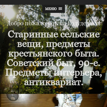
МЕНЮ
Добро пожаловать на Кодудельку!
Старинные сельские
вещи, предметы
крестьянского быта.
Советский быт, 90-е.
Предметы интерьера,
антиквариат.