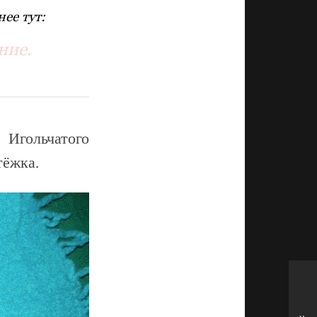
ее тут:
ние.
Игольчатого
тёжка.