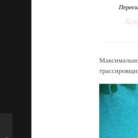
Пересы
Кон
Максимальн
трассировщик