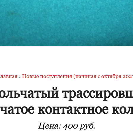
лавная
›
Новые поступления (начиная с октября 202
ольчатый трассиров
чатое контактное ко
Цена:
400 руб.