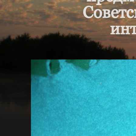
Советс
инт