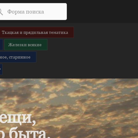
Ткацкая и прядильная тематика
Железки всякие
ное, старинное
вещи,
 быта.