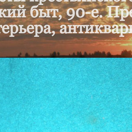
кий быт, 90-е. П
ерьера, антиквар