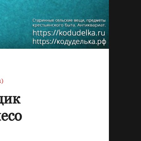
1)
щик
лесо