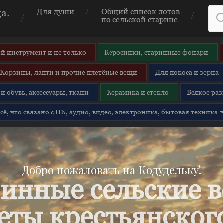
а.
Для души
Общий список лотов
по сельской старине
й инструмент и не только
Керосинки, старинные фонари
Корзины, лапти и прочие плетёные вещи
Для покоса и зерна
и обувь, аксессуары, ткани
Керамика и стекло
Всякое раз
 всё, что связано с ПК, аудио, видео, электроника, бытовая техника
Добро пожаловать на Кодудельку!
инные сельские 
еты крестьянского