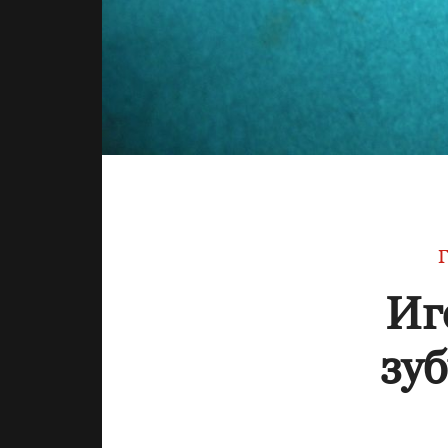
Г
Иг
зуб