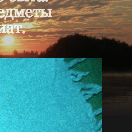
редметы
иат.